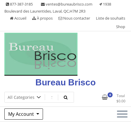
Skip
877-387-3185
ventes@bureaubrisco.com
1938
to
Boulevard des Laurentides, Laval, QC,H7M 2R3
content
Accueil
À propos
Nous contacter
Liste de souhaits
Shop
Bureau Brisco
0
Total
$
0.00
My Account