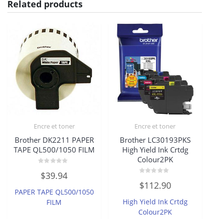
Related products
Encre et toner
Encre et toner
Brother DK2211 PAPER
Brother LC30193PKS
TAPE QL500/1050 FILM
High Yield Ink Crtdg
Colour2PK
Rated
$
39.94
0
Rated
out
$
112.90
0
of
PAPER TAPE QL500/1050
out
5
of
High Yield Ink Crtdg
FILM
5
Colour2PK