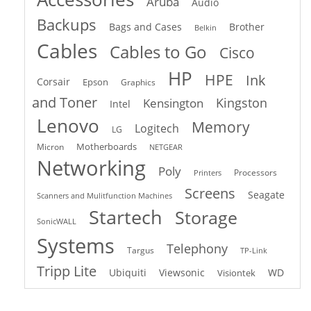
Aruba
Audio
Backups
Bags and Cases
Brother
Belkin
Cables
Cables to Go
Cisco
HP
HPE
Ink
Corsair
Epson
Graphics
and Toner
Kingston
Kensington
Intel
Lenovo
Memory
Logitech
LG
Motherboards
Micron
NETGEAR
Networking
Poly
Processors
Printers
Screens
Seagate
Scanners and Mulitfunction Machines
Startech
Storage
SonicWALL
Systems
Telephony
Targus
TP-Link
Tripp Lite
Ubiquiti
Viewsonic
WD
Visiontek