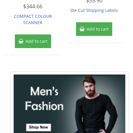
$
35.90
0
Rated
out
$
344.66
0
of
Die Cut Shipping Labels
out
5
of
COMPACT COLOUR
5
SCANNER
Add to cart
Add to cart