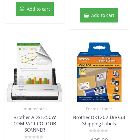
Add to cart
Add to cart
Imprimantes
Encre et toner
Brother ADS1250W
Brother DK1202 Die Cut
COMPACT COLOUR
Shipping Labels
SCANNER
Rated