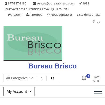
Skip
877-387-3185
ventes@bureaubrisco.com
1938
to
Boulevard des Laurentides, Laval, QC,H7M 2R3
content
Accueil
À propos
Nous contacter
Liste de souhaits
Shop
Bureau Brisco
0
Total
$
0.00
My Account