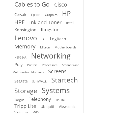
Cables to Go
Cisco
HP
Corsair
Epson
Graphics
HPE
Ink and Toner
Intel
Kingston
Kensington
Lenovo
Logitech
LG
Memory
Motherboards
Micron
Networking
NETGEAR
Poly
Processors
Printers
Scanners and
Screens
Mulitfunction Machines
t
Startech
Seagate
SonicWALL
Systems
Storage
Telephony
Targus
TP-Link
Tripp Lite
Ubiquiti
Viewsonic
WD
Visiontek