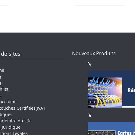
 de sites
Nouveaux Produits
me
g
op
hlist
t
account
touches Certifiées JVAT
itiques
priétaire du site
s Juridique
tions Légales