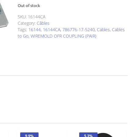
was:
is:
Out of stock
$33.51.
$33.00.
SKU:
16144CA
Category:
Câbles
Tags:
16144
,
16144CA
,
786776-17-5240
,
Cables
,
Cables
to Go
,
WIREMOLD OFR COUPLING (PAIR)
9.9%
5.3%