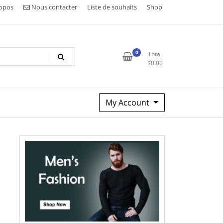
opos
Nous contacter
Liste de souhaits
Shop
0
Total
$
0.00
My Account