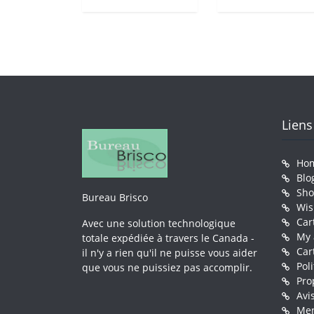
Liens
Ho
Blo
Sh
Bureau Brisco
Wis
Car
Avec une solution technologique
My 
totale expédiée à travers le Canada -
Car
il n'y a rien qu'il ne puisse vous aider
Pol
que vous ne puissiez pas accomplir.
Pro
Avi
Men