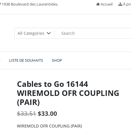
1938 Boulevard des Laurentides,
Accueil
À pr
R
LISTE DE SOUHAITS
SHOP
Cables to Go 16144
WIREMOLD OFR COUPLING
(PAIR)
Original
Current
$
33.51
$
33.00
price
price
WIREMOLD OFR COUPLING (PAIR)