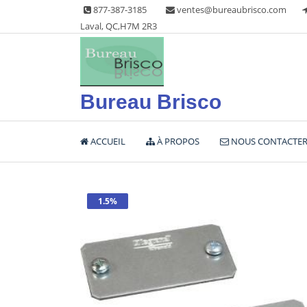
Skip
877-387-3185
ventes@bureaubrisco.com
to
Laval, QC,H7M 2R3
content
Bureau Brisco
ACCUEIL
À PROPOS
NOUS CONTACTE
1.5%