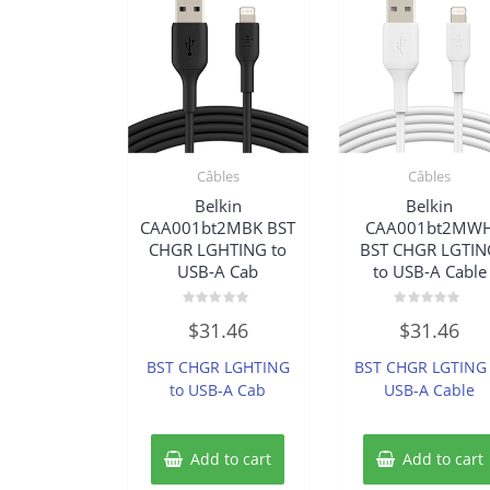
Câbles
Câbles
Belkin
Belkin
CAA001bt2MBK BST
CAA001bt2MW
CHGR LGHTING to
BST CHGR LGTIN
USB-A Cab
to USB-A Cable
Rated
Rated
$
31.46
$
31.46
0
0
out
out
of
of
BST CHGR LGHTING
BST CHGR LGTING 
5
5
to USB-A Cab
USB-A Cable
Add to cart
Add to cart