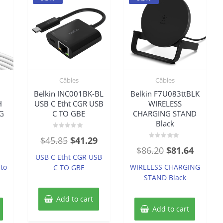
Câbles
Câbles
Belkin INC001BK-BL
Belkin F7U083ttBLK
H
USB C Etht CGR USB
WIRELESS
G
C TO GBE
CHARGING STAND
Black
Rated
Original
Current
$
45.85
$
41.29
0
Rated
out
Original
Curren
$
86.20
$
81.64
price
price
0
of
USB C Etht CGR USB
out
5
price
price
of
was:
is:
to
WIRELESS CHARGING
C TO GBE
5
was:
is:
STAND Black
$45.85.
$41.29.
$86.20.
$81.64.
Add to cart
Add to cart