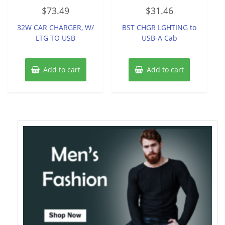
Rated
Rated
$
73.49
$
31.46
0
0
out
out
of
of
32W CAR CHARGER, W/
BST CHGR LGHTING to
5
5
LTG TO USB
USB-A Cab
Add to cart
Add to cart