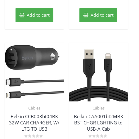
Add to cart
Add to cart
Câbles
Câbles
Belkin CCB003bt04BK
Belkin CAA001bt2MBK
32W CAR CHARGER, W/
BST CHGR LGHTING to
LTG TO USB
USB-A Cab