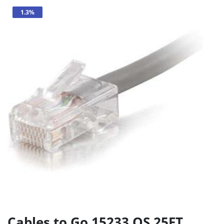
1.3%
Cables to Go 15233 QS 25FT