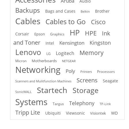
Aruba
Audio
Backups
Bags and Cases
Brother
Belkin
Cables
Cables to Go
Cisco
HP
HPE
Ink
Corsair
Epson
Graphics
and Toner
Kingston
Kensington
Intel
Lenovo
Memory
Logitech
LG
Motherboards
Micron
NETGEAR
Networking
Poly
Processors
Printers
Screens
Seagate
Scanners and Mulitfunction Machines
Startech
Storage
SonicWALL
Systems
Telephony
Targus
TP-Link
Tripp Lite
Ubiquiti
Viewsonic
WD
Visiontek