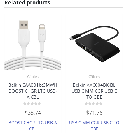
Related products
Câbles
Câbles
Belkin CAA001bt3MWH
Belkin AVC004BK-BL
BOOST CHGR LTG USB-
USB C MM CGR USB C
A CBL
TO GBE
Rated
Rated
$
35.74
$
71.76
0
0
out
out
of
of
BOOST CHGR LTG USB-A
USB C MM CGR USB C TO
5
5
CBL
GBE