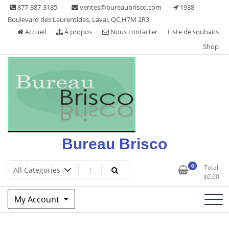
Skip
877-387-3185
ventes@bureaubrisco.com
1938
to
Boulevard des Laurentides, Laval, QC,H7M 2R3
content
Accueil
À propos
Nous contacter
Liste de souhaits
Shop
Bureau Brisco
0
Total
$
0.00
My Account