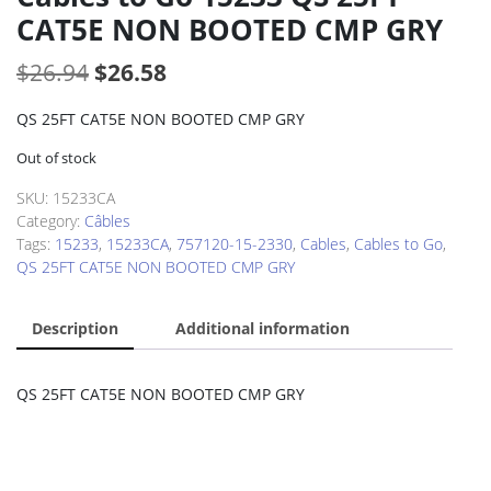
CAT5E NON BOOTED CMP GRY
Original
Current
$
26.94
$
26.58
price
price
QS 25FT CAT5E NON BOOTED CMP GRY
was:
is:
Out of stock
$26.94.
$26.58.
SKU:
15233CA
Category:
Câbles
Tags:
15233
,
15233CA
,
757120-15-2330
,
Cables
,
Cables to Go
,
QS 25FT CAT5E NON BOOTED CMP GRY
Description
Additional information
QS 25FT CAT5E NON BOOTED CMP GRY