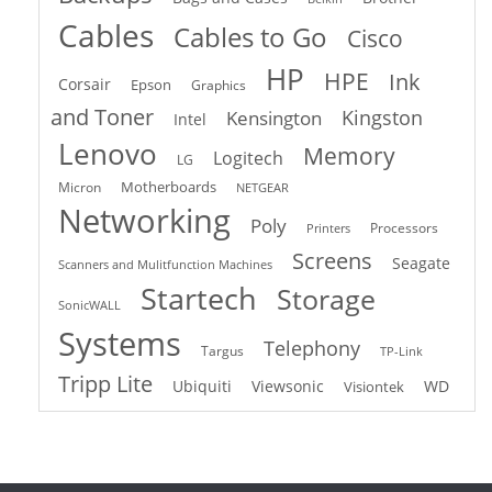
Cables
Cables to Go
Cisco
HP
HPE
Ink
Corsair
Epson
Graphics
and Toner
Kingston
Kensington
Intel
Lenovo
Memory
Logitech
LG
Motherboards
Micron
NETGEAR
Networking
Poly
Processors
Printers
Screens
Seagate
Scanners and Mulitfunction Machines
Startech
Storage
SonicWALL
Systems
Telephony
Targus
TP-Link
Tripp Lite
Ubiquiti
Viewsonic
WD
Visiontek