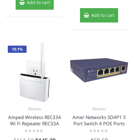
Add to cart
Add to cart
10.1%
Réseau
Réseau
Amped Wireless REC33A
Amer Networks SD4P1 5
Wi Fi Repeater REC33A
Port Switch 4 POE Ports
Rated
Rated
Original
Current