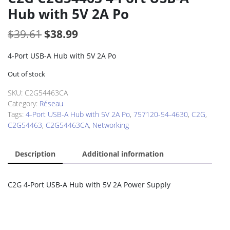
Hub with 5V 2A Po
Original
Current
$
39.61
$
38.99
price
price
4-Port USB-A Hub with 5V 2A Po
was:
is:
Out of stock
$39.61.
$38.99.
SKU:
C2G54463CA
Category:
Réseau
Tags:
4-Port USB-A Hub with 5V 2A Po
,
757120-54-4630
,
C2G
,
C2G54463
,
C2G54463CA
,
Networking
Description
Additional information
C2G 4-Port USB-A Hub with 5V 2A Power Supply