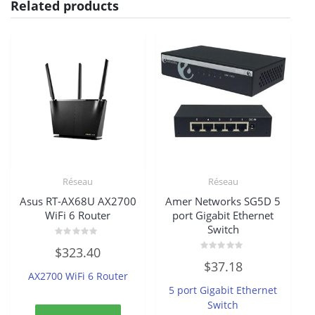
Related products
Réseau
Réseau
Asus RT-AX68U AX2700
Amer Networks SG5D 5
WiFi 6 Router
port Gigabit Ethernet
Switch
Rated
$
323.40
0
Rated
out
$
37.18
0
of
AX2700 WiFi 6 Router
out
5
of
5 port Gigabit Ethernet
5
Switch