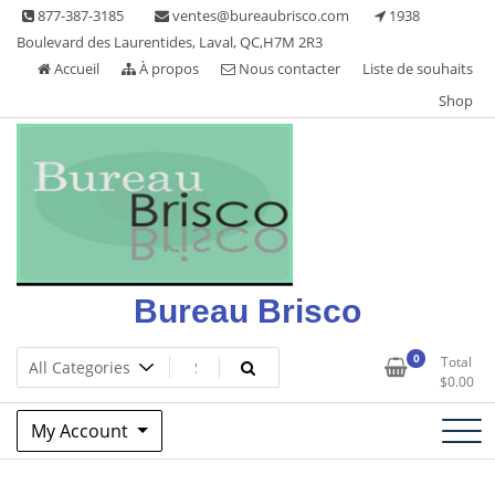
Skip
877-387-3185
ventes@bureaubrisco.com
1938
to
Boulevard des Laurentides, Laval, QC,H7M 2R3
content
Accueil
À propos
Nous contacter
Liste de souhaits
Shop
Bureau Brisco
0
Total
$
0.00
My Account