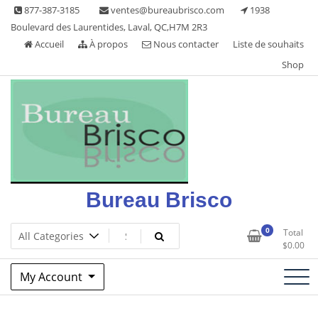
Skip
877-387-3185
ventes@bureaubrisco.com
1938
to
Boulevard des Laurentides, Laval, QC,H7M 2R3
content
Accueil
À propos
Nous contacter
Liste de souhaits
Shop
Bureau Brisco
0
Total
$
0.00
My Account