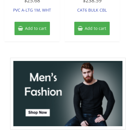
$
25.68
$
238.59
0
0
out
out
of
of
PVC A-LTG 1M, WHT
CAT6 BULK CBL
5
5
Add to cart
Add to cart