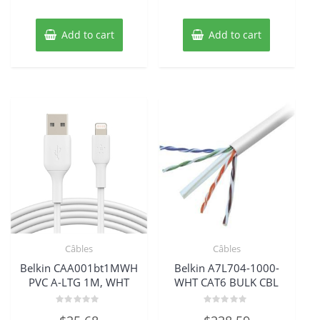
Add to cart
Add to cart
Câbles
Câbles
Belkin CAA001bt1MWH
Belkin A7L704-1000-
PVC A-LTG 1M, WHT
WHT CAT6 BULK CBL
Rated
Rated