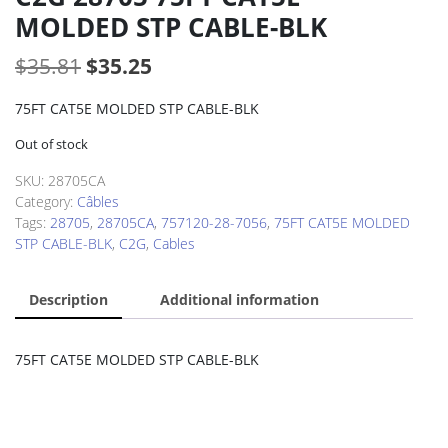
MOLDED STP CABLE-BLK
Original
Current
$
35.81
$
35.25
price
price
75FT CAT5E MOLDED STP CABLE-BLK
was:
is:
Out of stock
$35.81.
$35.25.
SKU:
28705CA
Category:
Câbles
Tags:
28705
,
28705CA
,
757120-28-7056
,
75FT CAT5E MOLDED
STP CABLE-BLK
,
C2G
,
Cables
Description
Additional information
75FT CAT5E MOLDED STP CABLE-BLK