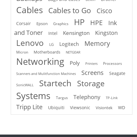
Cables
Cables to Go
Cisco
HP
HPE
Ink
Corsair
Epson
Graphics
and Toner
Kingston
Kensington
Intel
Lenovo
Memory
Logitech
LG
Motherboards
Micron
NETGEAR
Networking
Poly
Processors
Printers
Screens
Seagate
Scanners and Mulitfunction Machines
Startech
Storage
SonicWALL
Systems
Telephony
Targus
TP-Link
Tripp Lite
Ubiquiti
Viewsonic
WD
Visiontek