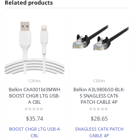
Related products
Câbles
Câbles
Belkin CAA001bt3MWH
Belkin A3L980b50-BLK-
BOOST CHGR LTG USB-
S SNAGLESS CAT6
A CBL
PATCH CABLE 4P
Rated
Rated
$
35.74
$
28.65
0
0
out
out
of
of
BOOST CHGR LTG USB-A
SNAGLESS CAT6 PATCH
5
5
CBL
CABLE 4P