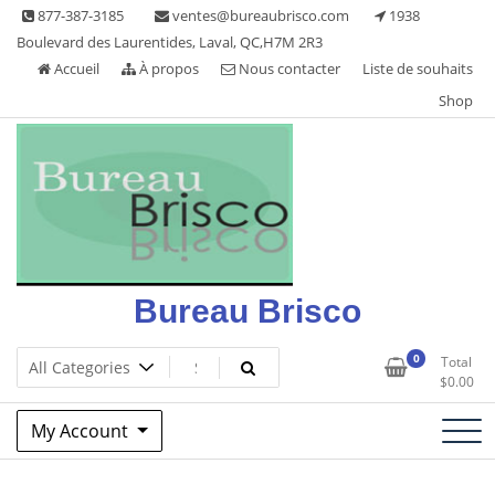
Skip
877-387-3185
ventes@bureaubrisco.com
1938
to
Boulevard des Laurentides, Laval, QC,H7M 2R3
content
Accueil
À propos
Nous contacter
Liste de souhaits
Shop
Bureau Brisco
0
Total
$
0.00
My Account