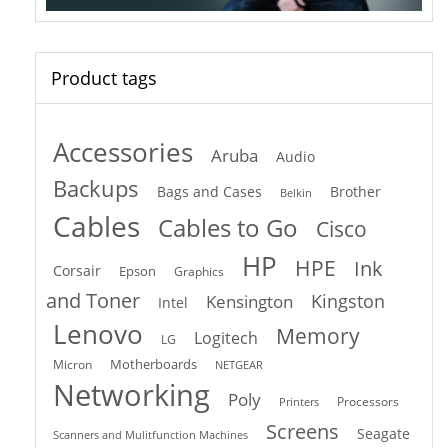
Product tags
Accessories
Aruba
Audio
Backups
Bags and Cases
Brother
Belkin
Cables
Cables to Go
Cisco
HP
HPE
Ink
Corsair
Epson
Graphics
and Toner
Kingston
Kensington
Intel
Lenovo
Memory
Logitech
LG
Motherboards
Micron
NETGEAR
Networking
Poly
Processors
Printers
Screens
Seagate
Scanners and Mulitfunction Machines