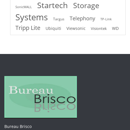
Startech
Storage
SonicWALL
Systems
Telephony
Targus
TP-Link
Tripp Lite
Ubiquiti
Viewsonic
WD
Visiontek
Bureau Brisco