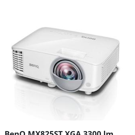
BenQ MX825ST XGA 3300 lm