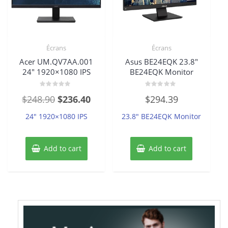
Écrans
Écrans
Acer UM.QV7AA.001
Asus BE24EQK 23.8″
24″ 1920×1080 IPS
BE24EQK Monitor
Rated
Rated
Original
Current
$
248.90
$
236.40
$
294.39
0
0
out
out
price
price
of
of
24″ 1920×1080 IPS
23.8″ BE24EQK Monitor
5
5
was:
is:
$248.90.
$236.40.
Add to cart
Add to cart