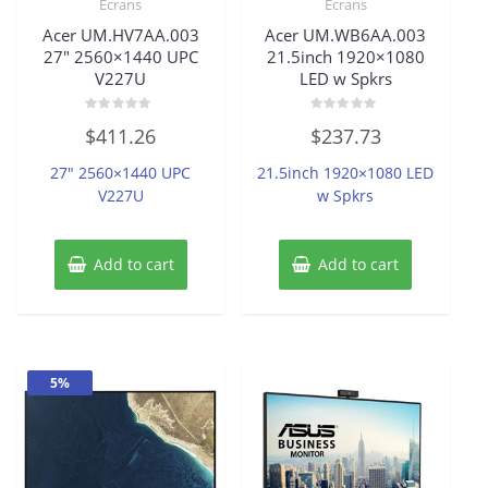
Écrans
Écrans
Acer UM.HV7AA.003
Acer UM.WB6AA.003
27″ 2560×1440 UPC
21.5inch 1920×1080
V227U
LED w Spkrs
Rated
Rated
$
411.26
$
237.73
0
0
out
out
of
of
27″ 2560×1440 UPC
21.5inch 1920×1080 LED
5
5
V227U
w Spkrs
Add to cart
Add to cart
5%