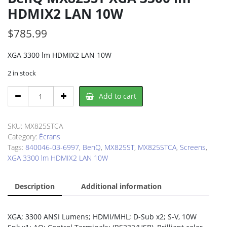
HDMIX2 LAN 10W
$
785.99
XGA 3300 lm HDMIX2 LAN 10W
2 in stock
BenQ
Add to cart
MX825ST
XGA
3300
SKU:
MX825STCA
lm
Category:
Écrans
HDMIX2
Tags:
840046-03-6997
,
BenQ
,
MX825ST
,
MX825STCA
,
Screens
,
LAN
XGA 3300 lm HDMIX2 LAN 10W
10W
quantity
Description
Additional information
XGA; 3300 ANSI Lumens; HDMI/MHL; D-Sub x2; S-V, 10W