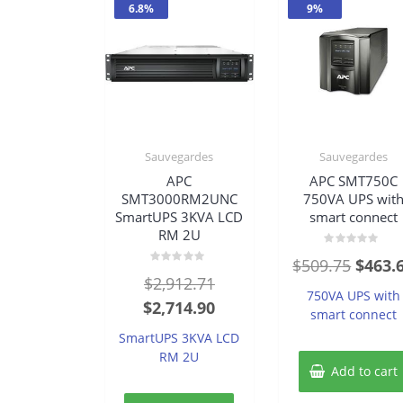
6.8%
9%
Sauvegardes
Sauvegardes
APC
APC SMT750C
SMT3000RM2UNC
750VA UPS wit
SmartUPS 3KVA LCD
smart connect
RM 2U
Rated
Origin
$
509.75
$
463.
0
Rated
out
Original
$
2,912.71
0
price
of
750VA UPS with
out
5
price
Current
$
2,714.90
of
was:
smart connect
5
was:
price
$509.7
SmartUPS 3KVA LCD
$2,912.71.
is:
RM 2U
Add to cart
$2,714.90.