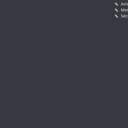
Avi
Men
Séc