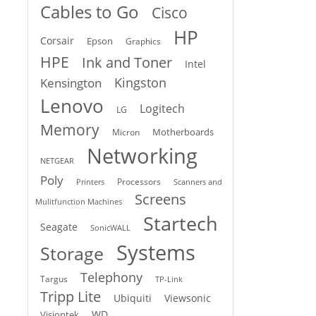
Cables to Go
Cisco
HP
Corsair
Epson
Graphics
HPE
Ink and Toner
Intel
Kingston
Kensington
Lenovo
Logitech
LG
Memory
Motherboards
Micron
Networking
NETGEAR
Poly
Processors
Printers
Scanners and
Screens
Mulitfunction Machines
Startech
Seagate
SonicWALL
Systems
Storage
Telephony
Targus
TP-Link
Tripp Lite
Ubiquiti
Viewsonic
WD
Visiontek