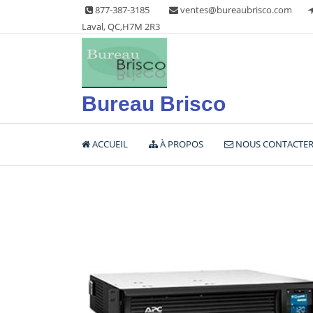
Skip
877-387-3185
ventes@bureaubrisco.com
to
Laval, QC,H7M 2R3
content
Bureau Brisco
ACCUEIL
À PROPOS
NOUS CONTACTE