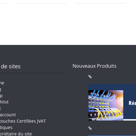
 de sites
Nouveaux Produits
me
g
op
hlist
t
account
touches Certifiées JVAT
itiques
priétaire du site