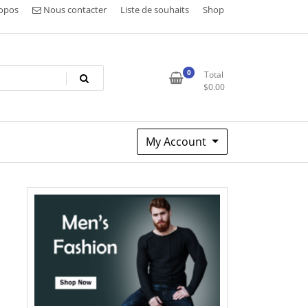
opos
Nous contacter
Liste de souhaits
Shop
0
Total
$
0.00
My Account