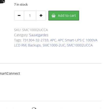
7 in stock
APC
Add to cart
SMC1000-
2UC
APC
SKU:
SMC10002UCCA
Smart-
Category:
Sauvegardes
UPS
Tags:
731304-32-2733
,
APC
,
APC Smart-UPS C 1000VA
C
LCD RM
,
Backups
,
SMC1000-2UC
,
SMC10002UCCA
1000VA
LCD
RM
quantity
martConnect