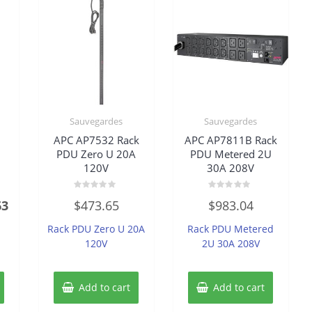
Sauvegardes
Sauvegardes
APC AP7532 Rack
APC AP7811B Rack
h
PDU Zero U 20A
PDU Metered 2U
120V
30A 208V
Rated
Rated
al
Current
63
$
473.65
$
983.04
0
0
out
out
price
of
of
Rack PDU Zero U 20A
Rack PDU Metered
5
5
is:
120V
2U 30A 208V
5.
$463.63.
Add to cart
Add to cart