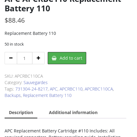
Battery 110
$
88.46
Replacement Battery 110
50 in stock
APC
Add to cart
APCRBC110
Replacement
Battery
SKU:
APCRBC110CA
110
Category:
Sauvegardes
quantity
Tags:
731304-24-8217
,
APC
,
APCRBC110
,
APCRBC110CA
,
Backups
,
Replacement Battery 110
Description
Additional information
APC Replacement Battery Cartridge #110 Includes: All