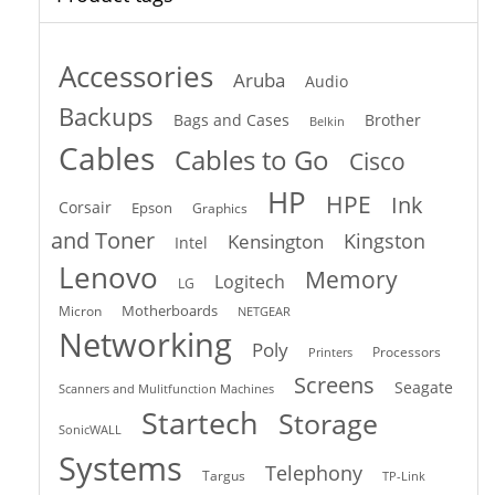
Accessories
Aruba
Audio
Backups
Bags and Cases
Brother
Belkin
Cables
Cables to Go
Cisco
HP
HPE
Ink
Corsair
Epson
Graphics
and Toner
Kingston
Kensington
Intel
Lenovo
Memory
Logitech
LG
Motherboards
Micron
NETGEAR
Networking
Poly
Processors
Printers
Screens
Seagate
Scanners and Mulitfunction Machines
Startech
Storage
SonicWALL
Systems
Telephony
Targus
TP-Link