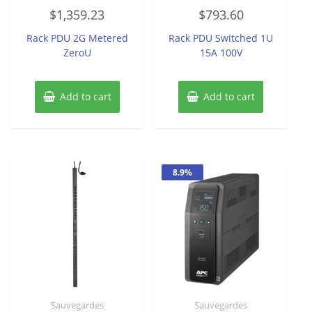
Rated
Rated
$
1,359.23
$
793.60
0
0
out
out
of
of
Rack PDU 2G Metered
Rack PDU Switched 1U
5
5
ZeroU
15A 100V
Add to cart
Add to cart
8.9%
Sauvegardes
Sauvegardes