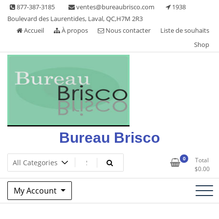
Skip
877-387-3185
ventes@bureaubrisco.com
1938
to
Boulevard des Laurentides, Laval, QC,H7M 2R3
content
Accueil
À propos
Nous contacter
Liste de souhaits
Shop
Bureau Brisco
0
Total
$
0.00
My Account