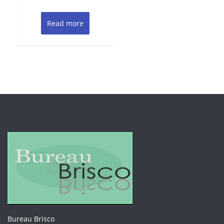
$118.53.
$116.11.
Read more
Bureau Brisco