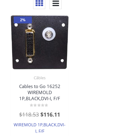
2%
Câbles
Cables to Go 16252
WIREMOLD
1P,BLACK,DVI-I, F/F
Rated
Original
Current
$
118.53
$
116.11
0
out
price
price
of
WIREMOLD 1P,BLACK,DVI-
5
was:
is:
I, F/F