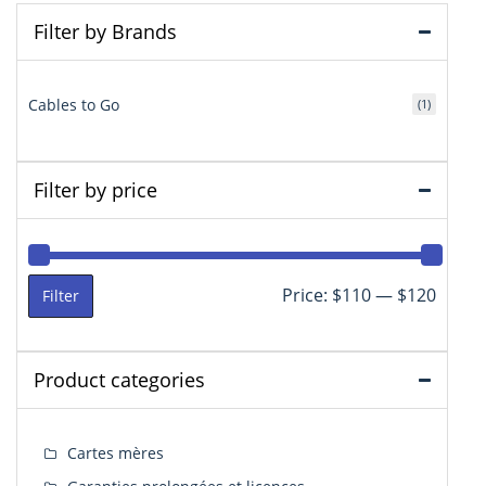
Filter by Brands
Cables to Go
(1)
Filter by price
Min
Max
Price:
$110
—
$120
Filter
price
price
Product categories
Cartes mères