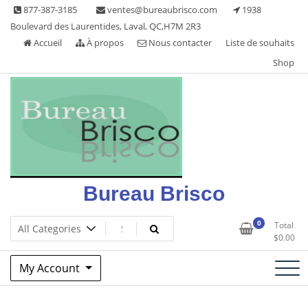
Skip
877-387-3185
ventes@bureaubrisco.com
1938
to
Boulevard des Laurentides, Laval, QC,H7M 2R3
content
Accueil
À propos
Nous contacter
Liste de souhaits
Shop
Bureau Brisco
0
Total
$
0.00
My Account