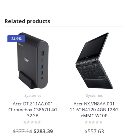
Related products
24.9%
Systèmes
Systèmes
Acer DT.Z11AA.001
Acer NX.VN8AA.001
Chromebox C3867U 4G
11.6″ N4120 4GB 128G
32GB
eMMC W10P
Rated
Rated
Original
Current
$
377.14
$
283.39
$
557.63
0
0