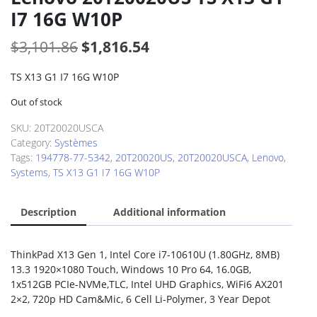
I7 16G W10P
Original
Current
$
3,101.86
$
1,816.54
price
price
TS X13 G1 I7 16G W10P
was:
is:
Out of stock
$3,101.86.
$1,816.54.
SKU:
20T20020USCA
Category:
Systèmes
Tags:
194778-77-5342
,
20T20020US
,
20T20020USCA
,
Lenovo
,
Systems
,
TS X13 G1 I7 16G W10P
Description
Additional information
ThinkPad X13 Gen 1, Intel Core i7-10610U (1.80GHz, 8MB)
13.3 1920×1080 Touch, Windows 10 Pro 64, 16.0GB,
1x512GB PCIe-NVMe,TLC, Intel UHD Graphics, WiFi6 AX201
2×2, 720p HD Cam&Mic, 6 Cell Li-Polymer, 3 Year Depot