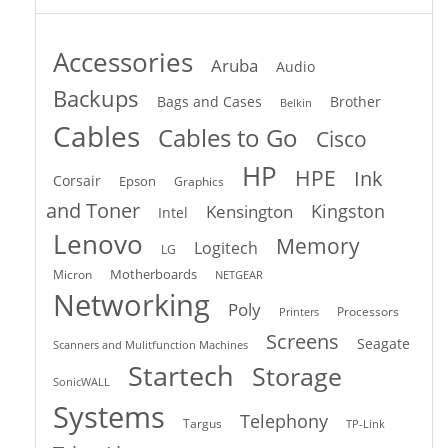
Accessories
Aruba
Audio
Backups
Bags and Cases
Brother
Belkin
Cables
Cables to Go
Cisco
HP
HPE
Ink
Corsair
Epson
Graphics
and Toner
Kingston
Kensington
Intel
Lenovo
Memory
Logitech
LG
Motherboards
Micron
NETGEAR
Networking
Poly
Processors
Printers
Screens
Seagate
Scanners and Mulitfunction Machines
Startech
Storage
SonicWALL
Systems
Telephony
Targus
TP-Link