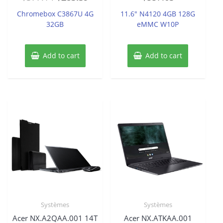
out
out
price
price
of
of
Chromebox C3867U 4G
11.6″ N4120 4GB 128G
5
5
was:
is:
32GB
eMMC W10P
$377.14.
$283.39.
Add to cart
Add to cart
Systèmes
Systèmes
Acer NX.A2QAA.001 14T
Acer NX.ATKAA.001