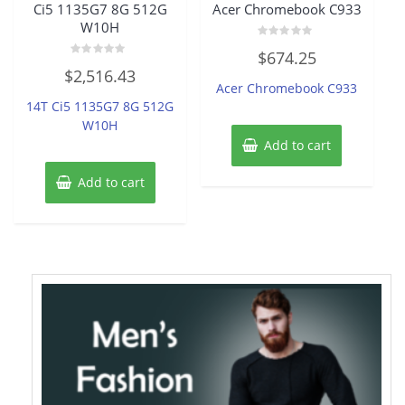
Ci5 1135G7 8G 512G
Acer Chromebook C933
W10H
Rated
$
674.25
0
Rated
out
$
2,516.43
0
of
Acer Chromebook C933
out
5
of
14T Ci5 1135G7 8G 512G
5
W10H
Add to cart
Add to cart