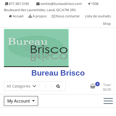
Skip
877-387-3185
ventes@bureaubrisco.com
1938
to
Boulevard des Laurentides, Laval, QC,H7M 2R3
content
Accueil
À propos
Nous contacter
Liste de souhaits
Shop
Bureau Brisco
0
Total
$
0.00
My Account