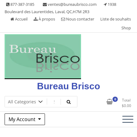
Skip
877-387-3185
ventes@bureaubrisco.com
1938
to
Boulevard des Laurentides, Laval, QC,H7M 2R3
content
Accueil
À propos
Nous contacter
Liste de souhaits
Shop
Bureau Brisco
0
Total
$
0.00
My Account