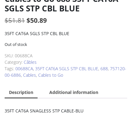
SGLS STP CBL BLUE
Original
Current
$
51.81
$
50.89
price
price
35FT CAT6A SGLS STP CBL BLUE
was:
is:
Out of stock
$51.81.
$50.89.
SKU:
00688CA
Category:
Câbles
Tags:
00688CA
,
35FT CAT6A SGLS STP CBL BLUE
,
688
,
757120-
00-6886
,
Cables
,
Cables to Go
Description
Additional information
35FT CAT6A SNAGLESS STP CABLE-BLU