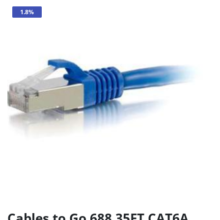
1.8%
Cables to Go 688 35FT CAT6A