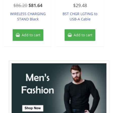
Rated
Rated
Original
Current
$
86.20
$
81.64
$
29.48
0
0
out
out
price
price
of
of
WIRELESS CHARGING
BST CHGR LGTING to
5
5
was:
is:
STAND Black
USB-A Cable
$86.20.
$81.64.
Add to cart
Add to cart