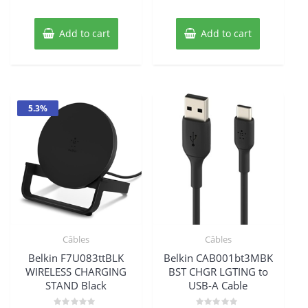
Add to cart
Add to cart
5.3%
Câbles
Câbles
Belkin F7U083ttBLK
Belkin CAB001bt3MBK
WIRELESS CHARGING
BST CHGR LGTING to
STAND Black
USB-A Cable