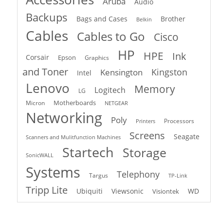
Aruba
Audio
Backups
Bags and Cases
Brother
Belkin
Cables
Cables to Go
Cisco
HP
HPE
Ink
Corsair
Epson
Graphics
and Toner
Kingston
Kensington
Intel
Lenovo
Memory
Logitech
LG
Motherboards
Micron
NETGEAR
Networking
Poly
Processors
Printers
Screens
Seagate
Scanners and Mulitfunction Machines
Startech
Storage
SonicWALL
Systems
Telephony
Targus
TP-Link
Tripp Lite
Ubiquiti
Viewsonic
WD
Visiontek