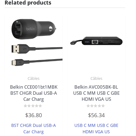
Related products
Câbles
Câbles
Belkin CCE001bt1MBK
Belkin AVC005BK-BL
BST CHGR Dual USB-A
USB C MM USB C GBE
Car Charg
HDMI VGA US
Rated
Rated
$
36.80
$
56.34
0
0
out
out
of
of
BST CHGR Dual USB-A
USB C MM USB C GBE
5
5
Car Charg
HDMI VGA US