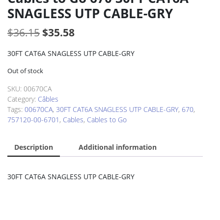
SNAGLESS UTP CABLE-GRY
Original
Current
$
36.15
$
35.58
price
price
30FT CAT6A SNAGLESS UTP CABLE-GRY
was:
is:
Out of stock
$36.15.
$35.58.
SKU:
00670CA
Category:
Câbles
Tags:
00670CA
,
30FT CAT6A SNAGLESS UTP CABLE-GRY
,
670
,
757120-00-6701
,
Cables
,
Cables to Go
Description
Additional information
30FT CAT6A SNAGLESS UTP CABLE-GRY