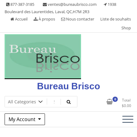
Skip
877-387-3185
ventes@bureaubrisco.com
1938
to
Boulevard des Laurentides, Laval, QC,H7M 2R3
content
Accueil
À propos
Nous contacter
Liste de souhaits
Shop
Bureau Brisco
0
Total
$
0.00
My Account