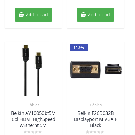
Add to cart
Add to cart
11.9%
Câbles
Câbles
Belkin AV10050bt5M
Belkin F2CD032B
Cbl HDMI HighSpeed
Displayport M VGA F
wEthernt 5M
Black