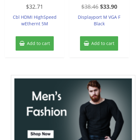
Rated
Rated
Original
Current
$
32.71
$
38.46
$
33.90
0
0
out
out
price
price
of
of
Cbl HDMI HighSpeed
Displayport M VGA F
5
5
was:
is:
wEthernt 5M
Black
$38.46.
$33.90.
Add to cart
Add to cart