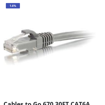
1.6%
Cables to Go 670 30FT CAT6A