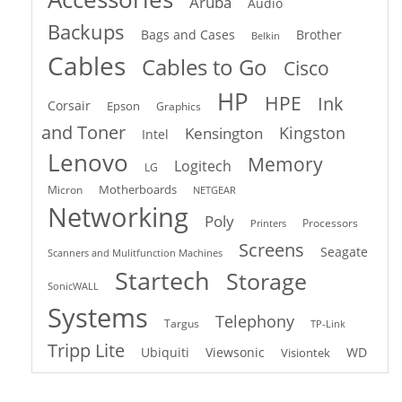
Aruba
Audio
Backups
Bags and Cases
Brother
Belkin
Cables
Cables to Go
Cisco
HP
HPE
Ink
Corsair
Epson
Graphics
and Toner
Kingston
Kensington
Intel
Lenovo
Memory
Logitech
LG
Motherboards
Micron
NETGEAR
Networking
Poly
Processors
Printers
Screens
Seagate
Scanners and Mulitfunction Machines
Startech
Storage
SonicWALL
Systems
Telephony
Targus
TP-Link
Tripp Lite
Ubiquiti
Viewsonic
WD
Visiontek