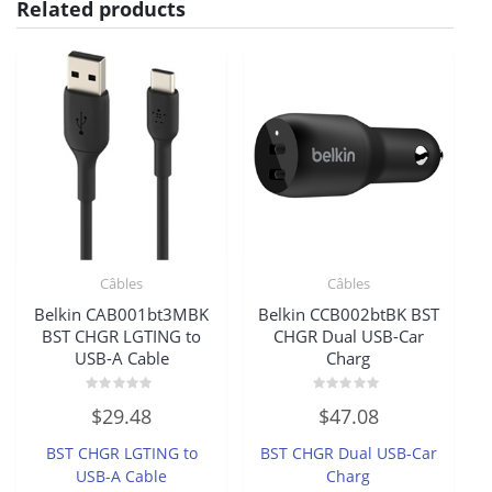
Related products
Câbles
Câbles
Belkin CAB001bt3MBK
Belkin CCB002btBK BST
BST CHGR LGTING to
CHGR Dual USB-Car
USB-A Cable
Charg
Rated
Rated
$
29.48
$
47.08
0
0
out
out
of
of
BST CHGR LGTING to
BST CHGR Dual USB-Car
5
5
USB-A Cable
Charg