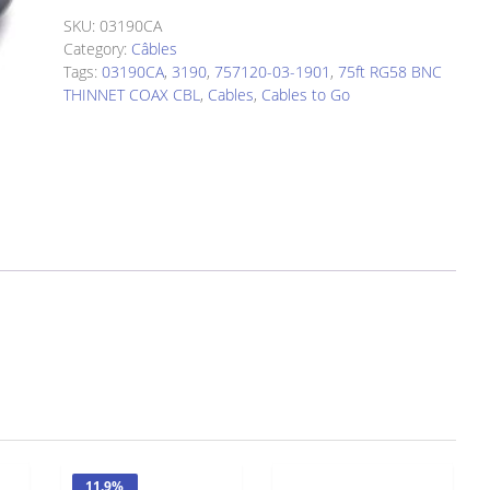
$34.61.
$34.08.
SKU:
03190CA
Category:
Câbles
Tags:
03190CA
,
3190
,
757120-03-1901
,
75ft RG58 BNC
THINNET COAX CBL
,
Cables
,
Cables to Go
11.9%