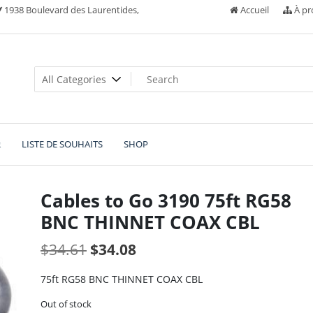
1938 Boulevard des Laurentides,
Accueil
À pr
R
LISTE DE SOUHAITS
SHOP
Cables to Go 3190 75ft RG58
BNC THINNET COAX CBL
Original
Current
$
34.61
$
34.08
price
price
75ft RG58 BNC THINNET COAX CBL
was:
is:
Out of stock