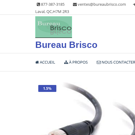
Skip
877-387-3185
ventes@bureaubrisco.com
to
Laval, QC,H7M 2R3
content
Bureau Brisco
ACCUEIL
À PROPOS
NOUS CONTACTE
1.5%