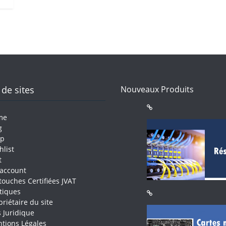
 de sites
Nouveaux Produits
me
g
op
hlist
t
account
touches Certifiées JVAT
itiques
priétaire du site
s Juridique
tions Légales