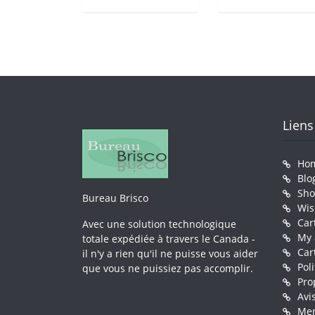
Liens
Ho
Blo
Sh
Bureau Brisco
Wis
Car
Avec une solution technologique
My 
totale expédiée à travers le Canada -
Car
il n'y a rien qu'il ne puisse vous aider
Pol
que vous ne puissiez pas accomplir.
Pro
Avi
Men