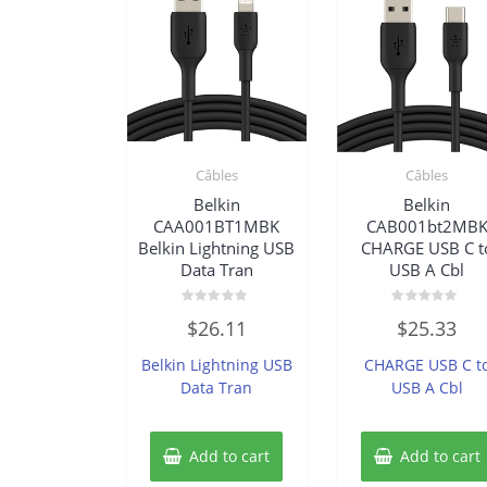
Câbles
Câbles
Belkin
Belkin
CAA001BT1MBK
CAB001bt2MB
Belkin Lightning USB
CHARGE USB C t
Data Tran
USB A Cbl
Rated
Rated
$
26.11
$
25.33
0
0
out
out
of
of
Belkin Lightning USB
CHARGE USB C t
5
5
Data Tran
USB A Cbl
Add to cart
Add to cart