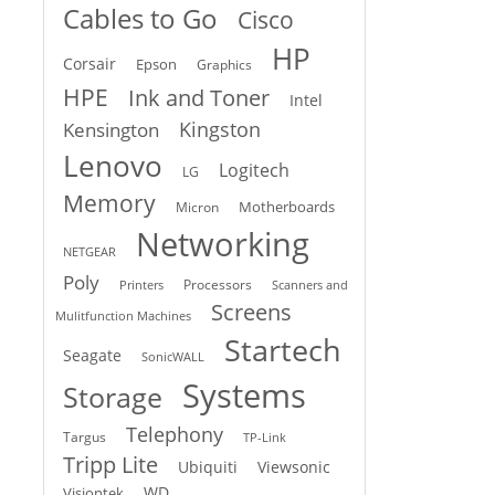
Cables to Go
Cisco
HP
Corsair
Epson
Graphics
HPE
Ink and Toner
Intel
Kingston
Kensington
Lenovo
Logitech
LG
Memory
Motherboards
Micron
Networking
NETGEAR
Poly
Processors
Printers
Scanners and
Screens
Mulitfunction Machines
Startech
Seagate
SonicWALL
Systems
Storage
Telephony
Targus
TP-Link
Tripp Lite
Ubiquiti
Viewsonic
WD
Visiontek