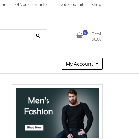
opos
Nous contacter
Liste de souhaits
Shop
0
Total
$
0.00
My Account