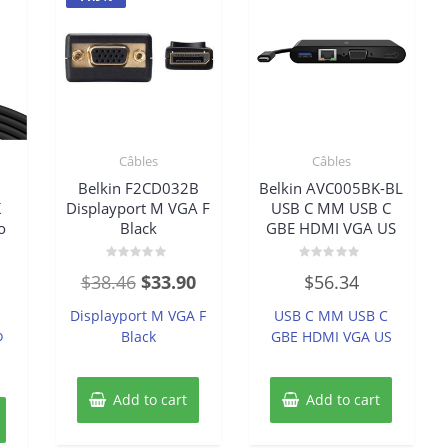
Câbles
Câbles
Belkin F2CD032B
Belkin AVC005BK-BL
K
Displayport M VGA F
USB C MM USB C
o
Black
GBE HDMI VGA US
Rated
Rated
Original
Current
$
38.46
$
33.90
$
56.34
0
0
out
out
price
price
of
of
Displayport M VGA F
USB C MM USB C
5
5
was:
is:
o
Black
GBE HDMI VGA US
$38.46.
$33.90.
Add to cart
Add to cart