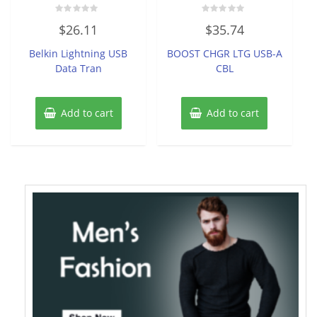
Rated
Rated
$
26.11
$
35.74
0
0
out
out
of
of
Belkin Lightning USB
BOOST CHGR LTG USB-A
5
5
Data Tran
CBL
Add to cart
Add to cart