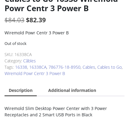
Powr Centr 3 Power B
Original
Current
$
84.03
$
82.39
price
price
Wiremold Powr Centr 3 Power B
was:
is:
Out of stock
$84.03.
$82.39.
SKU:
16338CA
Category:
Câbles
Tags:
16338
,
16338CA
,
786776-18-8950
,
Cables
,
Cables to Go
,
Wiremold Powr Centr 3 Power B
Description
Additional information
Wiremold Slim Desktop Power Center with 3 Power
Receptacles and 2 Smart USB Ports in Black