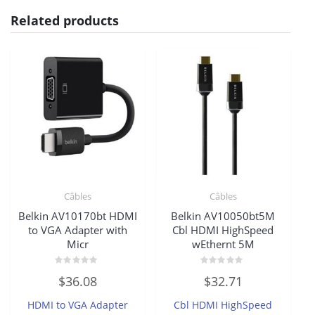
Related products
Câbles
Câbles
Belkin AV10170bt HDMI
Belkin AV10050bt5M
to VGA Adapter with
Cbl HDMI HighSpeed
Micr
wEthernt 5M
Rated
Rated
$
36.08
$
32.71
0
0
out
out
of
of
HDMI to VGA Adapter
Cbl HDMI HighSpeed
5
5