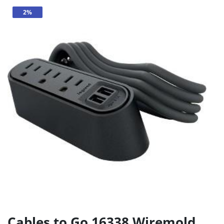
2%
Cables to Go 16338 Wiremold