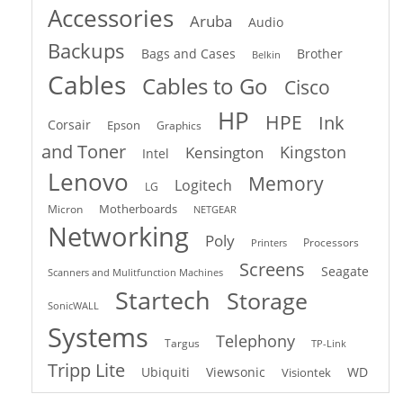
Accessories
Aruba
Audio
Backups
Bags and Cases
Brother
Belkin
Cables
Cables to Go
Cisco
HP
HPE
Ink
Corsair
Epson
Graphics
and Toner
Kingston
Kensington
Intel
Lenovo
Memory
Logitech
LG
Motherboards
Micron
NETGEAR
Networking
Poly
Processors
Printers
Screens
Seagate
Scanners and Mulitfunction Machines
Startech
Storage
SonicWALL
Systems
Telephony
Targus
TP-Link
Tripp Lite
Ubiquiti
Viewsonic
WD
Visiontek