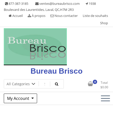
Skip
877-387-3185
ventes@bureaubrisco.com
1938
to
Boulevard des Laurentides, Laval, QC,H7M 2R3
content
Accueil
À propos
Nous contacter
Liste de souhaits
Shop
Bureau Brisco
0
Total
$
0.00
My Account