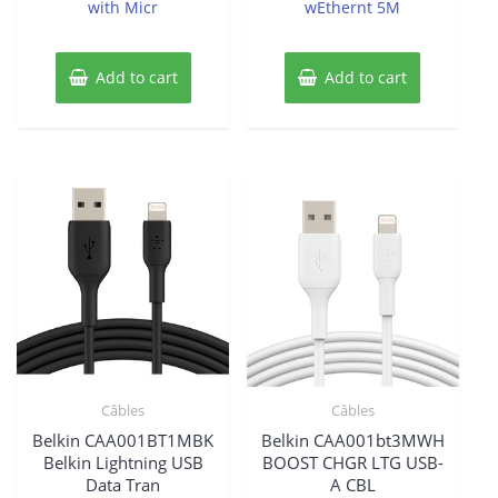
with Micr
wEthernt 5M
Add to cart
Add to cart
Câbles
Câbles
Belkin CAA001BT1MBK
Belkin CAA001bt3MWH
Belkin Lightning USB
BOOST CHGR LTG USB-
Data Tran
A CBL