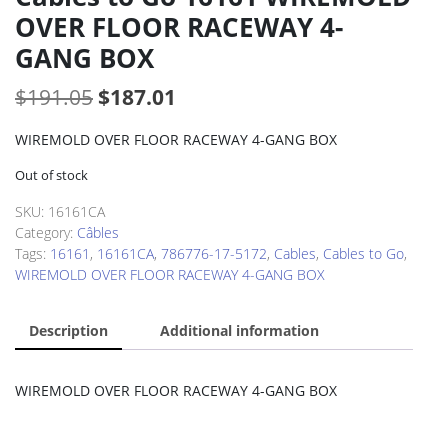
OVER FLOOR RACEWAY 4-
GANG BOX
Original
Current
$
191.05
$
187.01
price
price
WIREMOLD OVER FLOOR RACEWAY 4-GANG BOX
was:
is:
Out of stock
$191.05.
$187.01.
SKU:
16161CA
Category:
Câbles
Tags:
16161
,
16161CA
,
786776-17-5172
,
Cables
,
Cables to Go
,
WIREMOLD OVER FLOOR RACEWAY 4-GANG BOX
Description
Additional information
WIREMOLD OVER FLOOR RACEWAY 4-GANG BOX