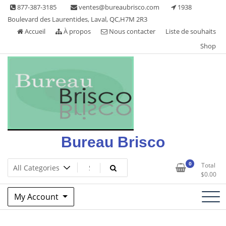
Skip
877-387-3185
ventes@bureaubrisco.com
1938
to
Boulevard des Laurentides, Laval, QC,H7M 2R3
content
Accueil
À propos
Nous contacter
Liste de souhaits
Shop
Bureau Brisco
0
Total
$
0.00
My Account