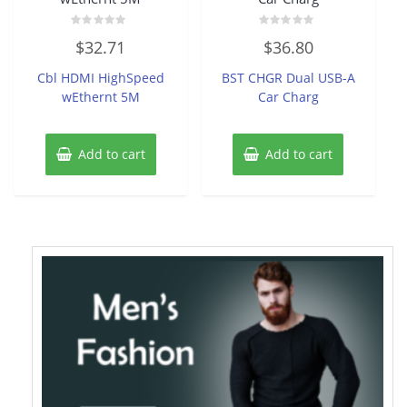
Rated
Rated
$
32.71
$
36.80
0
0
out
out
of
of
Cbl HDMI HighSpeed
BST CHGR Dual USB-A
5
5
wEthernt 5M
Car Charg
Add to cart
Add to cart