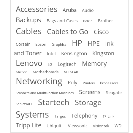
Accessories
Aruba
Audio
Backups
Bags and Cases
Brother
Belkin
Cables
Cables to Go
Cisco
HP
HPE
Ink
Corsair
Epson
Graphics
and Toner
Kingston
Kensington
Intel
Lenovo
Memory
Logitech
LG
Motherboards
Micron
NETGEAR
Networking
Poly
Processors
Printers
Screens
Seagate
Scanners and Mulitfunction Machines
Startech
Storage
SonicWALL
Systems
Telephony
Targus
TP-Link
Tripp Lite
Ubiquiti
Viewsonic
WD
Visiontek