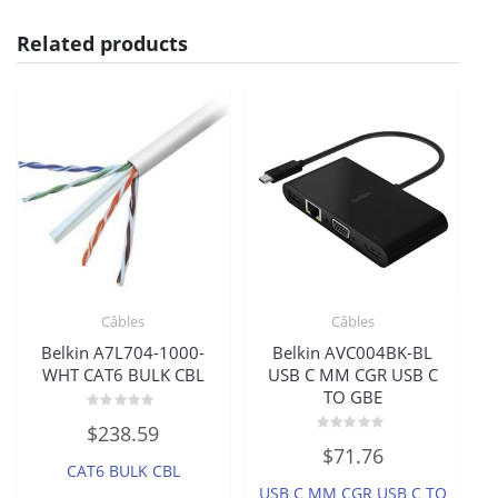
Related products
Câbles
Câbles
Belkin A7L704-1000-
Belkin AVC004BK-BL
WHT CAT6 BULK CBL
USB C MM CGR USB C
TO GBE
Rated
$
238.59
0
Rated
out
$
71.76
0
of
CAT6 BULK CBL
out
5
of
USB C MM CGR USB C TO
5