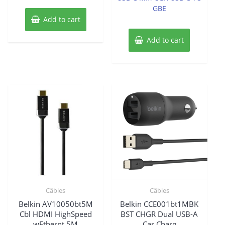
GBE
Add to cart
Add to cart
Câbles
Câbles
Belkin AV10050bt5M
Belkin CCE001bt1MBK
Cbl HDMI HighSpeed
BST CHGR Dual USB-A
wEthernt 5M
Car Charg