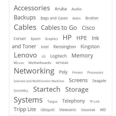
Accessories
Aruba
Audio
Backups
Bags and Cases
Brother
Belkin
Cables
Cables to Go
Cisco
HP
HPE
Ink
Corsair
Epson
Graphics
and Toner
Kingston
Kensington
Intel
Lenovo
Memory
Logitech
LG
Motherboards
Micron
NETGEAR
Networking
Poly
Processors
Printers
Screens
Seagate
Scanners and Mulitfunction Machines
Startech
Storage
SonicWALL
Systems
Telephony
Targus
TP-Link
Tripp Lite
Ubiquiti
Viewsonic
WD
Visiontek