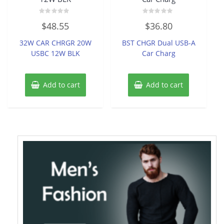
Rated
Rated
$
48.55
$
36.80
0
0
out
out
of
of
32W CAR CHRGR 20W
BST CHGR Dual USB-A
5
5
USBC 12W BLK
Car Charg
Add to cart
Add to cart