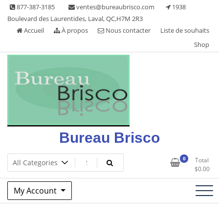
Skip
877-387-3185
ventes@bureaubrisco.com
1938
to
Boulevard des Laurentides, Laval, QC,H7M 2R3
content
Accueil
À propos
Nous contacter
Liste de souhaits
Shop
Bureau Brisco
0
Total
$
0.00
My Account