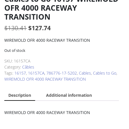
OFR 4000 RACEWAY
TRANSITION
Original
Current
$
130.41
$
127.74
price
price
WIREMOLD OFR 4000 RACEWAY TRANSITION
was:
is:
Out of stock
$130.41.
$127.74.
SKU:
16157CA
Category:
Câbles
Tags:
16157
,
16157CA
,
786776-17-5202
,
Cables
,
Cables to Go
,
WIREMOLD OFR 4000 RACEWAY TRANSITION
Description
Additional information
WIREMOLD OFR 4000 RACEWAY TRANSITION