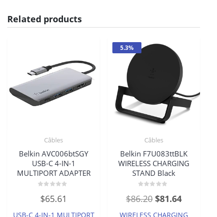
Related products
5.3%
Câbles
Câbles
Belkin AVC006btSGY
Belkin F7U083ttBLK
USB-C 4-IN-1
WIRELESS CHARGING
MULTIPORT ADAPTER
STAND Black
Rated
Rated
Original
Current
$
65.61
$
86.20
$
81.64
0
0
out
out
price
price
of
of
USB-C 4-IN-1 MULTIPORT
WIRELESS CHARGING
5
5