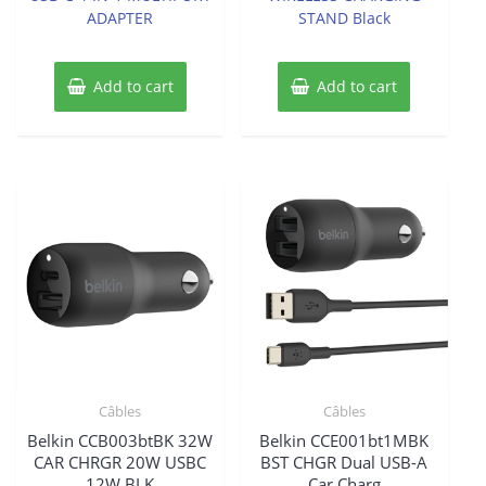
was:
is:
ADAPTER
STAND Black
$86.20.
$81.64.
Add to cart
Add to cart
Câbles
Câbles
Belkin CCB003btBK 32W
Belkin CCE001bt1MBK
CAR CHRGR 20W USBC
BST CHGR Dual USB-A
12W BLK
Car Charg