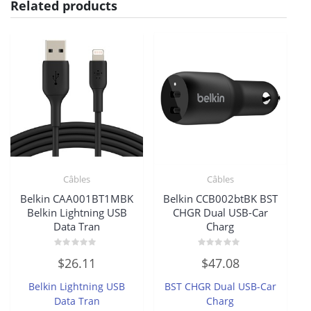
Related products
Câbles
Câbles
Belkin CAA001BT1MBK
Belkin CCB002btBK BST
Belkin Lightning USB
CHGR Dual USB-Car
Data Tran
Charg
Rated
Rated
$
26.11
$
47.08
0
0
out
out
of
of
Belkin Lightning USB
BST CHGR Dual USB-Car
5
5
Data Tran
Charg