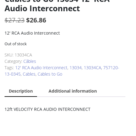
Audio Interconnect
Original
Current
$
27.23
$
26.86
price
price
12′ RCA Audio Interconnect
was:
is:
Out of stock
$27.23.
$26.86.
SKU:
13034CA
Category:
Câbles
Tags:
12' RCA Audio Interconnect
,
13034
,
13034CA
,
757120-
13-0345
,
Cables
,
Cables to Go
Description
Additional information
12ft VELOCITY RCA AUDIO INTERCONNECT