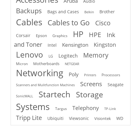
Aruba
Audio
Backups
Bags and Cases
Brother
Belkin
Cables
Cables to Go
Cisco
HP
HPE
Ink
Corsair
Epson
Graphics
and Toner
Kingston
Kensington
Intel
Lenovo
Memory
Logitech
LG
Motherboards
Micron
NETGEAR
Networking
Poly
Processors
Printers
Screens
Seagate
Scanners and Mulitfunction Machines
Startech
Storage
SonicWALL
Systems
Telephony
Targus
TP-Link
Tripp Lite
Ubiquiti
Viewsonic
WD
Visiontek