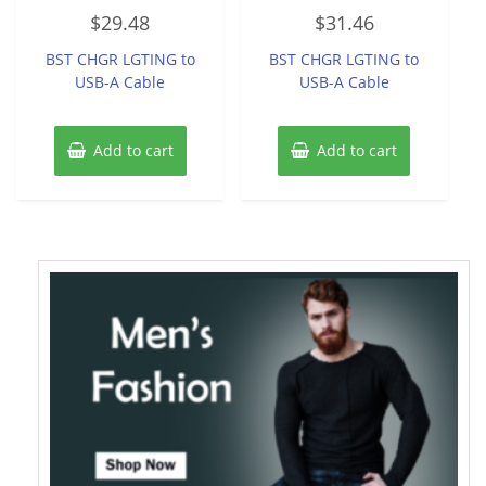
Rated
Rated
$
29.48
$
31.46
0
0
out
out
of
of
BST CHGR LGTING to
BST CHGR LGTING to
5
5
USB-A Cable
USB-A Cable
Add to cart
Add to cart