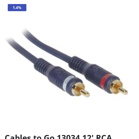
1.4%
Cables to Go 13034 12′ RCA