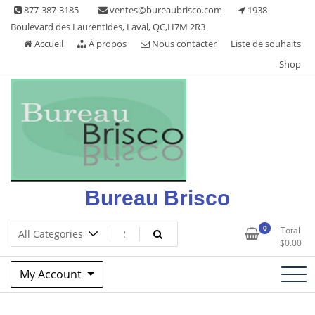
Skip
877-387-3185
ventes@bureaubrisco.com
1938
to
Boulevard des Laurentides, Laval, QC,H7M 2R3
content
Accueil
À propos
Nous contacter
Liste de souhaits
Shop
Bureau Brisco
0
Total
$
0.00
My Account