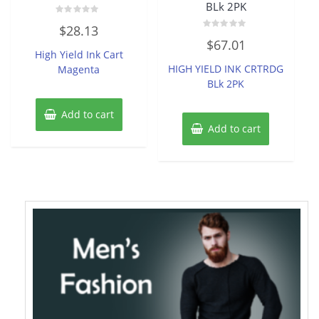
BLk 2PK
Rated
$
28.13
0
Rated
out
$
67.01
0
of
High Yield Ink Cart
out
5
of
HIGH YIELD INK CRTRDG
Magenta
5
BLk 2PK
Add to cart
Add to cart