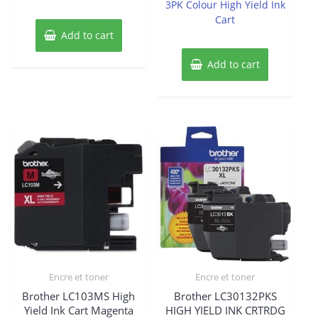
3PK Colour High Yield Ink
5
Cart
Add to cart
Add to cart
Encre et toner
Encre et toner
Brother LC103MS High
Brother LC30132PKS
Yield Ink Cart Magenta
HIGH YIELD INK CRTRDG