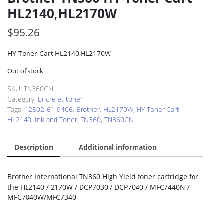
HL2140,HL2170W
$
95.26
HY Toner Cart HL2140,HL2170W
Out of stock
SKU:
TN360CN
Category:
Encre et toner
Tags:
12502-61-9406
,
Brother
,
HL2170W
,
HY Toner Cart
HL2140
,
Ink and Toner
,
TN360
,
TN360CN
Description
Additional information
Brother International TN360 High Yield toner cartridge for
the HL2140 / 2170W / DCP7030 / DCP7040 / MFC7440N /
MFC7840W/MFC7340