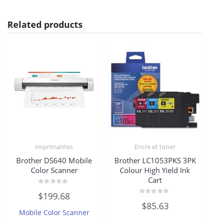
Related products
Imprimantes
Encre et toner
Brother DS640 Mobile
Brother LC1053PKS 3PK
Color Scanner
Colour High Yield Ink
Cart
Rated
$
199.68
0
Rated
out
$
85.63
0
of
Mobile Color Scanner
out
5
of