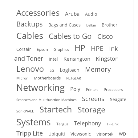
Accessories
Aruba
Audio
Backups
Bags and Cases
Brother
Belkin
Cables
Cables to Go
Cisco
HP
HPE
Ink
Corsair
Epson
Graphics
and Toner
Kingston
Kensington
Intel
Lenovo
Memory
Logitech
LG
Motherboards
Micron
NETGEAR
Networking
Poly
Processors
Printers
Screens
Seagate
Scanners and Mulitfunction Machines
Startech
Storage
SonicWALL
Systems
Telephony
Targus
TP-Link
Tripp Lite
Ubiquiti
Viewsonic
WD
Visiontek