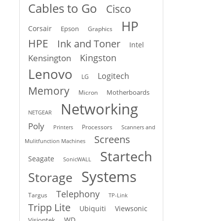
Cables to Go
Cisco
HP
Corsair
Epson
Graphics
HPE
Ink and Toner
Intel
Kingston
Kensington
Lenovo
Logitech
LG
Memory
Motherboards
Micron
Networking
NETGEAR
Poly
Processors
Printers
Scanners and
Screens
Mulitfunction Machines
Startech
Seagate
SonicWALL
Systems
Storage
Telephony
Targus
TP-Link
Tripp Lite
Ubiquiti
Viewsonic
WD
Visiontek