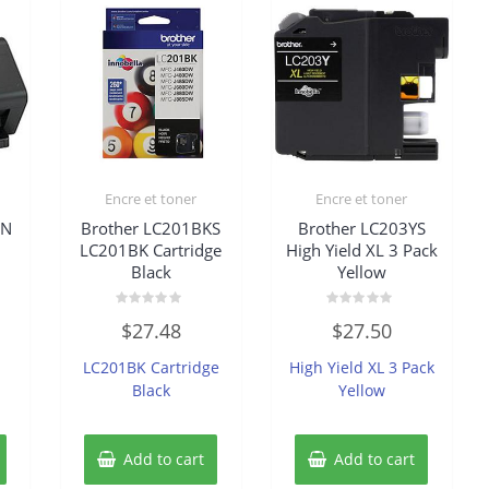
Encre et toner
Encre et toner
0N
Brother LC201BKS
Brother LC203YS
LC201BK Cartridge
High Yield XL 3 Pack
Black
Yellow
Rated
Rated
$
27.48
$
27.50
0
0
out
out
of
of
LC201BK Cartridge
High Yield XL 3 Pack
5
5
Black
Yellow
Add to cart
Add to cart