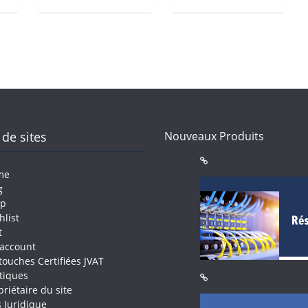
 de sites
Nouveaux Produits
me
g
op
hlist
t
account
touches Certifiées JVAT
itiques
priétaire du site
s Juridique