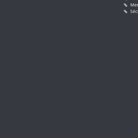
Men
Séc