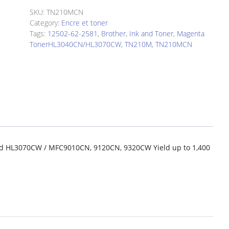
SKU:
TN210MCN
Category:
Encre et toner
Tags:
12502-62-2581
,
Brother
,
Ink and Toner
,
Magenta
TonerHL3040CN/HL3070CW
,
TN210M
,
TN210MCN
d HL3070CW / MFC9010CN, 9120CN, 9320CW Yield up to 1,400