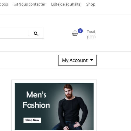
opos
Nous contacter
Liste de souhaits
Shop
0
Total
$
0.00
My Account