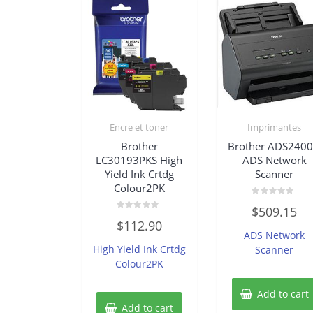
Encre et toner
Imprimantes
Brother
Brother ADS240
LC30193PKS High
ADS Network
Yield Ink Crtdg
Scanner
Colour2PK
Rated
$
509.15
0
Rated
out
$
112.90
0
of
ADS Network
out
5
of
High Yield Ink Crtdg
Scanner
5
Colour2PK
Add to cart
Add to cart