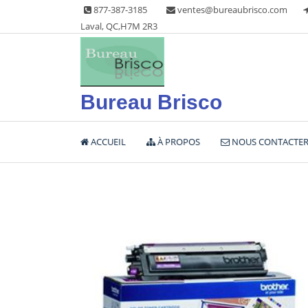
Skip
877-387-3185
ventes@bureaubrisco.com
to
Laval, QC,H7M 2R3
content
Bureau Brisco
ACCUEIL
À PROPOS
NOUS CONTACTE