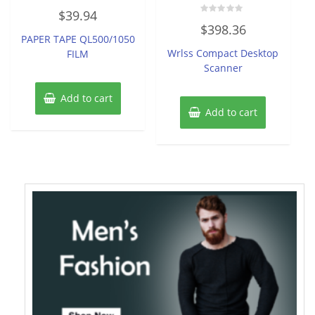
Rated
$
39.94
0
Rated
out
$
398.36
0
of
PAPER TAPE QL500/1050
out
5
of
Wrlss Compact Desktop
FILM
5
Scanner
Add to cart
Add to cart