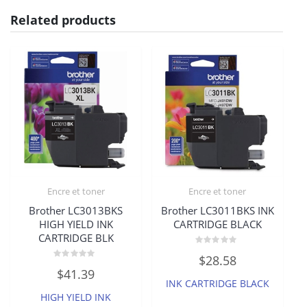
Related products
Encre et toner
Encre et toner
Brother LC3013BKS
Brother LC3011BKS INK
HIGH YIELD INK
CARTRIDGE BLACK
CARTRIDGE BLK
Rated
$
28.58
0
Rated
out
$
41.39
0
of
INK CARTRIDGE BLACK
out
5
of
HIGH YIELD INK
5