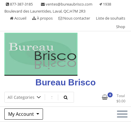
Skip
877-387-3185
ventes@bureaubrisco.com
1938
to
Boulevard des Laurentides, Laval, QC,H7M 2R3
content
Accueil
À propos
Nous contacter
Liste de souhaits
Shop
Bureau Brisco
0
Total
$
0.00
My Account