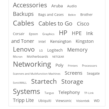
Accessories
Aruba
Audio
Backups
Bags and Cases
Brother
Belkin
Cables
Cables to Go
Cisco
HP
HPE
Ink
Corsair
Epson
Graphics
and Toner
Kingston
Kensington
Intel
Lenovo
Memory
Logitech
LG
Motherboards
Micron
NETGEAR
Networking
Poly
Processors
Printers
Screens
Seagate
Scanners and Mulitfunction Machines
Startech
Storage
SonicWALL
Systems
Telephony
Targus
TP-Link
Tripp Lite
Ubiquiti
Viewsonic
WD
Visiontek