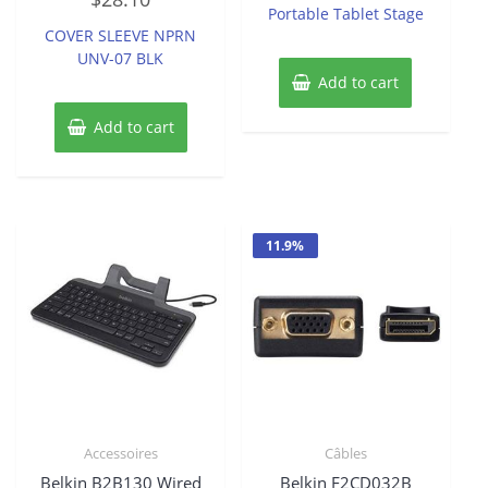
of
Portable Tablet Stage
out
5
of
COVER SLEEVE NPRN
5
UNV-07 BLK
Add to cart
Add to cart
11.9%
Accessoires
Câbles
Belkin B2B130 Wired
Belkin F2CD032B