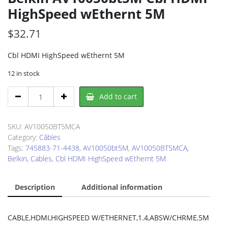
HighSpeed wEthernt 5M
$
32.71
Cbl HDMI HighSpeed wEthernt 5M
12 in stock
Belkin
Add to cart
AV10050bt5M
Cbl
HDMI
SKU:
AV10050BT5MCA
HighSpeed
Category:
Câbles
wEthernt
Tags:
745883-71-4438
,
AV10050bt5M
,
AV10050BT5MCA
,
5M
Belkin
,
Cables
,
Cbl HDMI HighSpeed wEthernt 5M
quantity
Description
Additional information
CABLE,HDMI,HIGHSPEED W/ETHERNET,1.4,ABSW/CHRME,5M