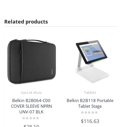
Related products
Sacs et étuis
Tablets
Belkin B2B064-C00
Belkin B2B118 Portable
COVER SLEEVE NPRN
Tablet Stage
UNV-07 BLK
Rated
$
116.63
0
Rated
out
$
28.10
0