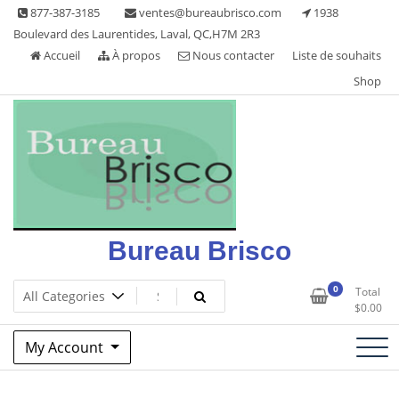
Skip
877-387-3185
ventes@bureaubrisco.com
1938
to
Boulevard des Laurentides, Laval, QC,H7M 2R3
content
Accueil
À propos
Nous contacter
Liste de souhaits
Shop
Bureau Brisco
0
Total
$
0.00
My Account