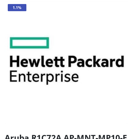
1.1%
Aruba R1C72A AP-MNT-MP10-E