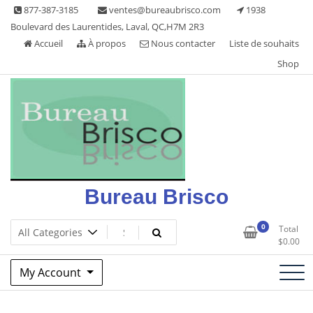
Skip
877-387-3185
ventes@bureaubrisco.com
1938
to
Boulevard des Laurentides, Laval, QC,H7M 2R3
content
Accueil
À propos
Nous contacter
Liste de souhaits
Shop
Bureau Brisco
0
Total
$
0.00
My Account