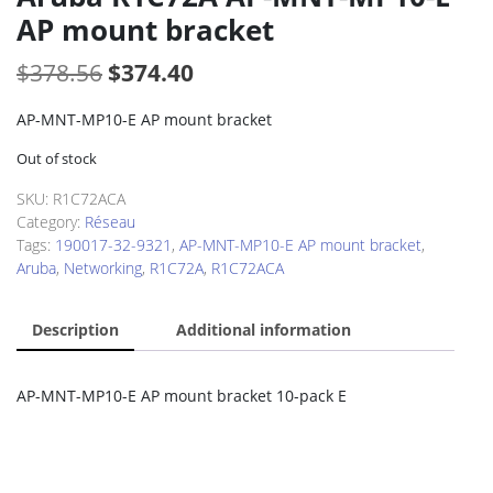
AP mount bracket
Original
Current
$
378.56
$
374.40
price
price
AP-MNT-MP10-E AP mount bracket
was:
is:
Out of stock
$378.56.
$374.40.
SKU:
R1C72ACA
Category:
Réseau
Tags:
190017-32-9321
,
AP-MNT-MP10-E AP mount bracket
,
Aruba
,
Networking
,
R1C72A
,
R1C72ACA
Description
Additional information
AP-MNT-MP10-E AP mount bracket 10-pack E