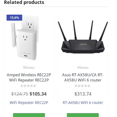
Related products
15.6%
Réseau
Réseau
Amped Wireless REC22P
Asus RT-AX58U/CA RT-
WiFi Repeater REC22P
AX58U WiFi 6 router
Rated
Rated
Original
Current
$
124.75
$
105.34
$
313.74
0
0
out
out
price
price
of
of
WiFi Repeater REC22P
RT-AX58U WiFi 6 router
5
5
was:
is:
$124.75.
$105.34.