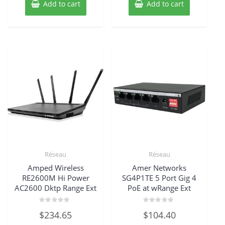
Add to cart
Add to cart
Réseau
Réseau
Amped Wireless
Amer Networks
RE2600M Hi Power
SG4P1TE 5 Port Gig 4
AC2600 Dktp Range Ext
PoE at wRange Ext
Rated
Rated
$
234.65
$
104.40
0
0
out
out