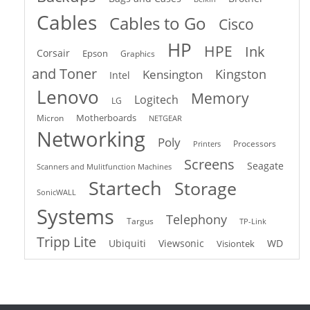
Cables
Cables to Go
Cisco
HP
HPE
Ink
Corsair
Epson
Graphics
and Toner
Kingston
Kensington
Intel
Lenovo
Memory
Logitech
LG
Motherboards
Micron
NETGEAR
Networking
Poly
Processors
Printers
Screens
Seagate
Scanners and Mulitfunction Machines
Startech
Storage
SonicWALL
Systems
Telephony
Targus
TP-Link
Tripp Lite
Ubiquiti
Viewsonic
WD
Visiontek