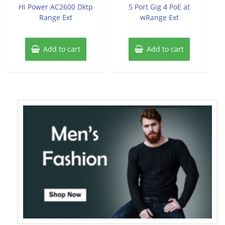
of
of
Hi Power AC2600 Dktp
5 Port Gig 4 PoE at
5
5
Range Ext
wRange Ext
Add to cart
Add to cart