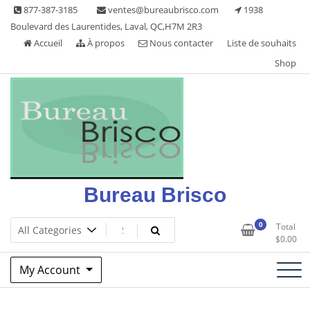
Skip
877-387-3185
ventes@bureaubrisco.com
1938
to
Boulevard des Laurentides, Laval, QC,H7M 2R3
content
Accueil
À propos
Nous contacter
Liste de souhaits
Shop
Bureau Brisco
0
Total
$
0.00
My Account