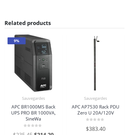
Related products
9%
Sauvegardes
Sauvegardes
APC BR1000MS Back
APC AP7530 Rack PDU
UPS PRO BR 1000VA,
Zero U 20A/120V
SineWa
Rated
$
383.40
0
Rated
out
Original
Current
$
235.45
$
214.20
0