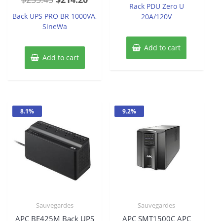
of
Rack PDU Zero U
out
5
price
price
of
Back UPS PRO BR 1000VA,
20A/120V
5
was:
is:
SineWa
$235.45.
$214.20.
Add to cart
Add to cart
8.1%
9.2%
Sauvegardes
Sauvegardes
APC BE425M Back UPS
APC SMT1500C APC