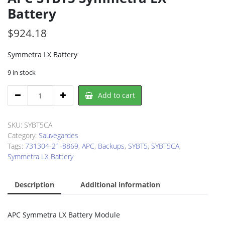
Battery
$
924.18
Symmetra LX Battery
9 in stock
APC
Add to cart
SYBT5
Symmetra
LX
SKU:
SYBT5CA
Battery
Category:
Sauvegardes
quantity
Tags:
731304-21-8869
,
APC
,
Backups
,
SYBT5
,
SYBT5CA
,
Symmetra LX Battery
Description
Additional information
APC Symmetra LX Battery Module