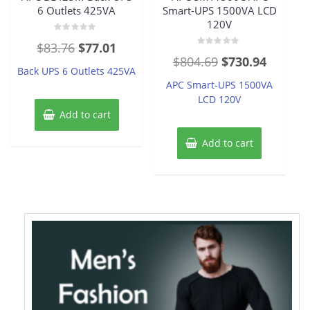
6 Outlets 425VA
Smart-UPS 1500VA LCD
120V
Rated
Original
Current
$
83.76
$
77.01
0
Rated
out
Original
Current
$
804.69
$
730.94
price
price
0
of
Back UPS 6 Outlets 425VA
out
5
price
price
of
was:
is:
APC Smart-UPS 1500VA
5
was:
is:
LCD 120V
$83.76.
$77.01.
Add to cart
$804.69.
$730.94
Add to cart