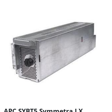
APC SYBT5 Symmetra LX