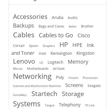
Accessories
Aruba
Audio
Backups
Bags and Cases
Brother
Belkin
Cables
Cables to Go
Cisco
HP
HPE
Ink
Corsair
Epson
Graphics
and Toner
Kingston
Kensington
Intel
Lenovo
Memory
Logitech
LG
Motherboards
Micron
NETGEAR
Networking
Poly
Processors
Printers
Screens
Seagate
Scanners and Mulitfunction Machines
Startech
Storage
SonicWALL
Systems
Telephony
Targus
TP-Link