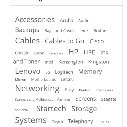
Accessories
Aruba
Audio
Backups
Bags and Cases
Brother
Belkin
Cables
Cables to Go
Cisco
HP
HPE
Ink
Corsair
Epson
Graphics
and Toner
Kingston
Kensington
Intel
Lenovo
Memory
Logitech
LG
Motherboards
Micron
NETGEAR
Networking
Poly
Processors
Printers
Screens
Seagate
Scanners and Mulitfunction Machines
Startech
Storage
SonicWALL
Systems
Telephony
Targus
TP-Link