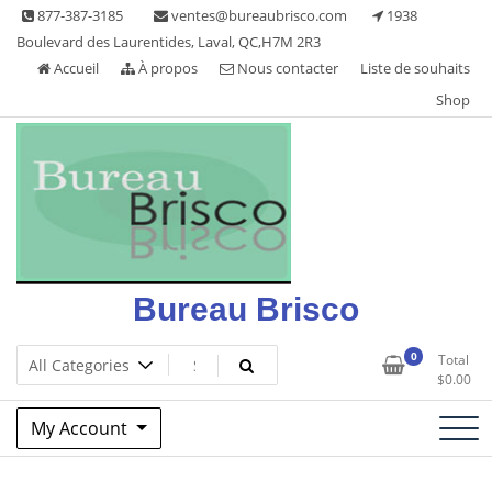
Skip
877-387-3185
ventes@bureaubrisco.com
1938
to
Boulevard des Laurentides, Laval, QC,H7M 2R3
content
Accueil
À propos
Nous contacter
Liste de souhaits
Shop
Bureau Brisco
0
Total
$
0.00
My Account