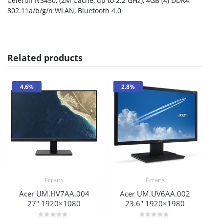
Celeron N3450, (2M Cache, up to 2.2 GHz), 4GB (4) DDR4,
802.11a/b/g/n WLAN, Bluetooth 4.0
Related products
4.6%
2.8%
Écrans
Écrans
Acer UM.HV7AA.004
Acer UM.UV6AA.002
27″ 1920×1080
23.6″ 1920×1980