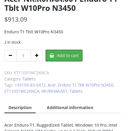
Tblt W10Pro N3450
$
913.09
Enduro T1 Tblt W10Pro N3450
2 in stock
Acer
Add to cart
NR.R0HAA.001
Enduro
T1
SKU:
ET11031WC2KNCA
Tblt
Category:
Tablets
W10Pro
Tags:
193199-83-6472
,
Acer
,
Enduro T1 Tblt W10Pro N3450
,
N3450
ET11031WC2KNCA
,
NR.R0HAA.001
,
Tablets
quantity
Description
Additional information
Acer Enduro T1, Ruggedized Tablet, Windows 10 Pro, Intel