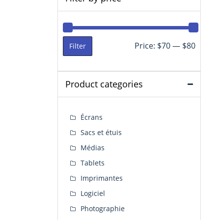
Min
Max
Price:
$70
—
$80
Filter
price
price
Product categories
Écrans
Sacs et étuis
Médias
Tablets
Imprimantes
Logiciel
Photographie