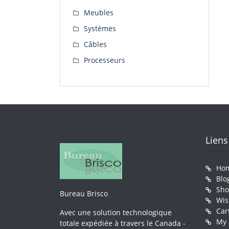
Meubles
Systèmes
Câbles
Processeurs
Liens
Ho
Blo
Sh
Bureau Brisco
Wis
Car
Avec une solution technologique
My 
totale expédiée à travers le Canada -