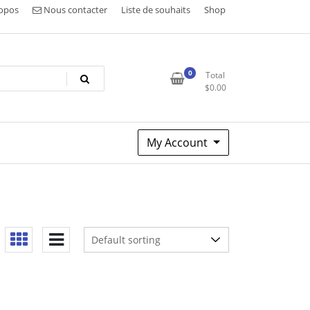
opos
Nous contacter
Liste de souhaits
Shop
0
Total
$
0.00
My Account