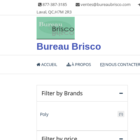
Skip
877-387-3185
ventes@bureaubrisco.com
to
Laval, QC,H7M 2R3
content
Bureau Brisco
ACCUEIL
À PROPOS
NOUS CONTACTE
Filter by Brands
Poly
(1)
Filter by price