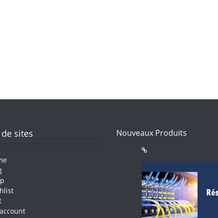
 de sites
Nouveaux Produits
me
g
op
hlist
t
account