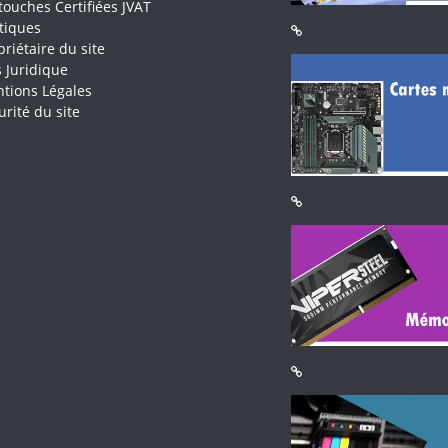
touches Certifiées JVAT
itiques
priétaire du site
s Juridique
tions Légales
urité du site