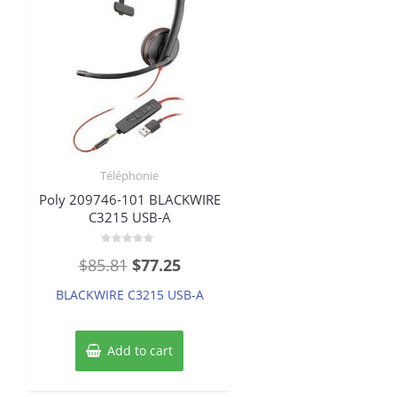
Téléphonie
Poly 209746-101 BLACKWIRE
C3215 USB-A
Rated
Original
Current
$
85.81
$
77.25
0
out
price
price
of
BLACKWIRE C3215 USB-A
5
was:
is:
$85.81.
$77.25.
Add to cart