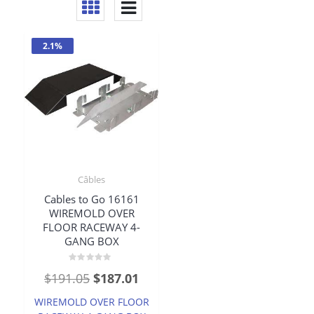
2.1%
Câbles
Cables to Go 16161
WIREMOLD OVER
FLOOR RACEWAY 4-
GANG BOX
Rated
Original
Current
$
191.05
$
187.01
0
out
price
price
of
WIREMOLD OVER FLOOR
5