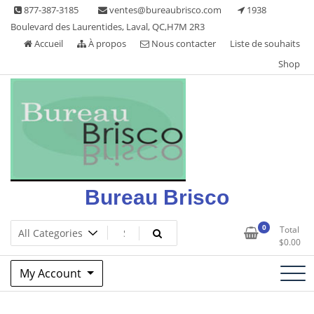
Skip
877-387-3185
ventes@bureaubrisco.com
1938
to
Boulevard des Laurentides, Laval, QC,H7M 2R3
content
Accueil
À propos
Nous contacter
Liste de souhaits
Shop
Bureau Brisco
0
Total
$
0.00
My Account