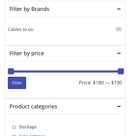
Filter by Brands
Cables to Go
(1)
Filter by price
Min
Max
Price:
$180
—
$190
Filter
price
price
Product categories
Stockage